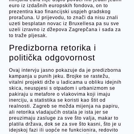
euro iz izdašnih europskih fondova, on to
prezentira kao financijski uspjeh gradskog
proračuna. U prijevodu, to znači da nisu znali
uzeti besplatan novac iz Bruxellesa pa su sve
uzeli izravno iz džepova Zagrepčana i sada za
to traže pljesak.
Predizborna retorika i
politička odgovornost
Ovaj intervju jasno pokazuje da je predizborna
kampanja u punih jeku. Brojke se rastežu,
vitalni projekti drže u ladicama u obliku idejnih
skica, neuspjesi s otpadom i urbanizmom se
pakiraju u metafore o vlakovima koji imaju
inerciju, a statistika se koristi kao štit od
realnosti. Zagreb se možda mijenja na papiru,
ali retorika vladajućih ostala je ista jer se
preuzimaju zasluge za sve što valja, makar to
platila država, dok se za sve što kasni, što je u
idejskoj fazi ili uopće ne funkcionira, redovito