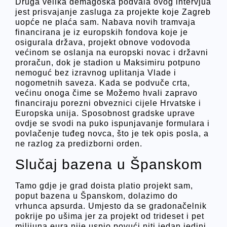
Druga velika demagoška podvala ovog intervjua
jest prisvajanje zasluga za projekte koje Zagreb
uopće ne plaća sam. Nabava novih tramvaja
financirana je iz europskih fondova koje je
osigurala država, projekt obnove vodovoda
većinom se oslanja na europski novac i državni
proračun, dok je stadion u Maksimiru potpuno
nemoguć bez izravnog uplitanja Vlade i
nogometnih saveza. Kada se podvuče crta,
većinu onoga čime se Možemo hvali zapravo
financiraju porezni obveznici cijele Hrvatske i
Europska unija. Sposobnost gradske uprave
ovdje se svodi na puko ispunjavanje formulara i
povlačenje tuđeg novca, što je tek opis posla, a
ne razlog za predizborni orden.
Slučaj bazena u Španskom
Tamo gdje je grad doista platio projekt sam,
poput bazena u Španskom, dolazimo do
vrhunca apsurda. Umjesto da se gradonačelnik
pokrije po ušima jer za projekt od trideset i pet
milijuna eura nije uspio povući niti jedan jedini