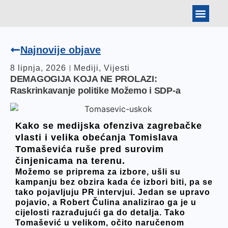
BANKOVNI PODAT
ARHIVA IZBORA
TOMISLAV JONJIĆ
Najnovije objave
8 lipnja, 2026
Mediji
,
Vijesti
DEMAGOGIJA KOJA NE PROLAZI:
Raskrinkavanje politike Možemo i SDP-a
Kako se medijska ofenziva zagrebačke
vlasti i velika obećanja Tomislava
Tomaševića ruše pred surovim
činjenicama na terenu.
Možemo se priprema za izbore, ušli su
kampanju bez obzira kada će izbori biti, pa se
tako pojavljuju PR intervjui. Jedan se upravo
pojavio, a Robert Čulina analizirao ga je u
cijelosti razrađujući ga do detalja. Tako
Tomašević u velikom, očito naručenom