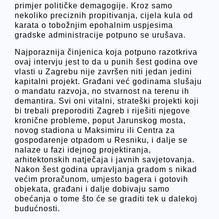
primjer političke demagogije. Kroz samo
nekoliko preciznih propitivanja, cijela kula od
karata o tobožnjim epohalnim uspjesima
gradske administracije potpuno se urušava.
Najporaznija činjenica koja potpuno razotkriva
ovaj intervju jest to da u punih šest godina ove
vlasti u Zagrebu nije završen niti jedan jedini
kapitalni projekt. Građani već godinama slušaju
o mandatu razvoja, no stvarnost na terenu ih
demantira. Svi oni vitalni, strateški projekti koji
bi trebali preporoditi Zagreb i riješiti njegove
kronične probleme, poput Jarunskog mosta,
novog stadiona u Maksimiru ili Centra za
gospodarenje otpadom u Resniku, i dalje se
nalaze u fazi idejnog projektiranja,
arhitektonskih natječaja i javnih savjetovanja.
Nakon šest godina upravljanja gradom s nikad
većim proračunom, umjesto bagera i gotovih
objekata, građani i dalje dobivaju samo
obećanja o tome što će se graditi tek u dalekoj
budućnosti.