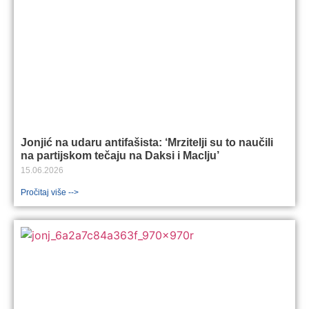
Jonjić na udaru antifašista: ‘Mrzitelji su to naučili
na partijskom tečaju na Daksi i Maclju’
15.06.2026
Pročitaj više -->