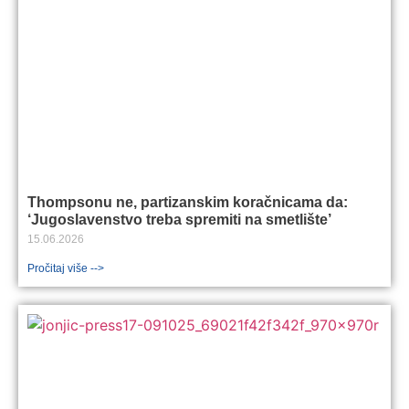
Thompsonu ne, partizanskim koračnicama da:
‘Jugoslavenstvo treba spremiti na smetlište’
15.06.2026
Pročitaj više -->