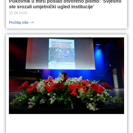
Pukovnik u miru poslao otvoreno pismo: ‘Svjesno
ste srozali umjetnički ugled institucije’
15.06.2026
Pročitaj više -->