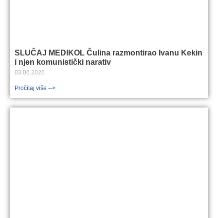
SLUČAJ MEDIKOL Čulina razmontirao Ivanu Kekin
i njen komunistički narativ
03.06.2026
Pročitaj više -->