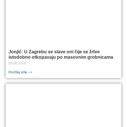
Jonjić: U Zagrebu se slave oni čije se žrtve
istodobno otkopavaju po masovnim grobnicama
09.06.2026
Pročitaj više -->