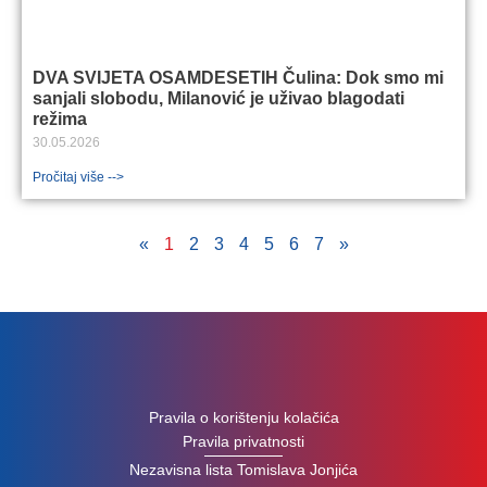
DVA SVIJETA OSAMDESETIH Čulina: Dok smo mi
sanjali slobodu, Milanović je uživao blagodati
režima
30.05.2026
Pročitaj više -->
«
1
2
3
4
5
6
7
»
Pravila o korištenju kolačića
Pravila privatnosti
Nezavisna lista Tomislava Jonjića