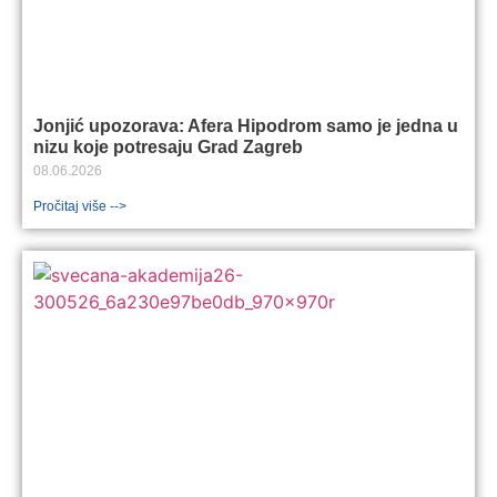
Jonjić upozorava: Afera Hipodrom samo je jedna u
nizu koje potresaju Grad Zagreb
08.06.2026
Pročitaj više -->