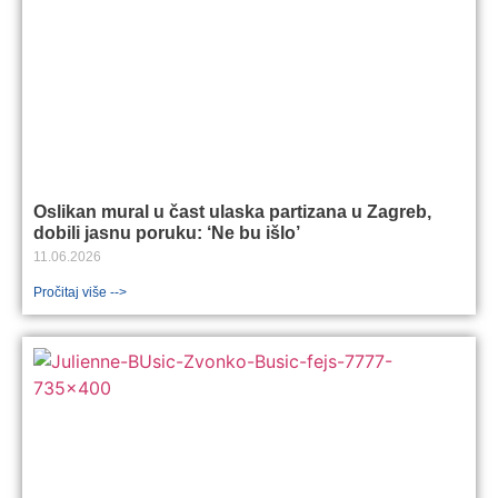
Oslikan mural u čast ulaska partizana u Zagreb,
dobili jasnu poruku: ‘Ne bu išlo’
11.06.2026
Pročitaj više -->