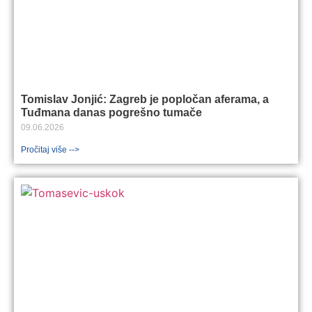
Tomislav Jonjić: Zagreb je popločan aferama, a
Tuđmana danas pogrešno tumače
09.06.2026
Pročitaj više -->