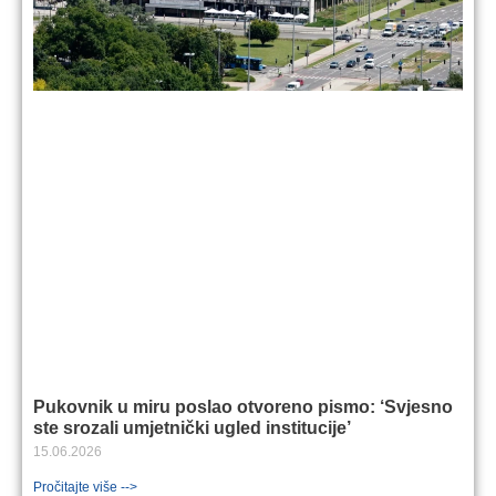
Pukovnik u miru poslao otvoreno pismo: ‘Svjesno
ste srozali umjetnički ugled institucije’
15.06.2026
Pročitajte više -->