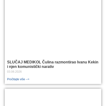
SLUČAJ MEDIKOL Čulina razmontirao Ivanu Kekin
i njen komunistički narativ
03.06.2026
Pročitajte više -->