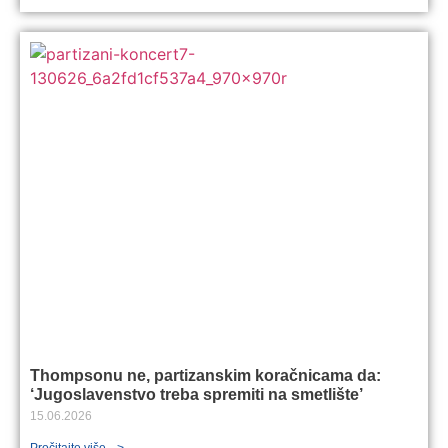
Thompsonu ne, partizanskim koračnicama da:
‘Jugoslavenstvo treba spremiti na smetlište’
15.06.2026
Pročitajte više -->