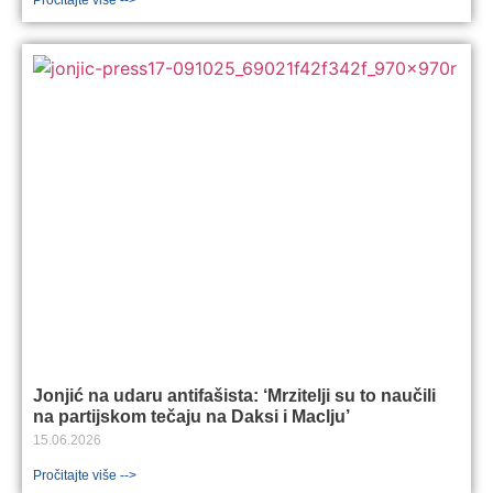
Jonjić na udaru antifašista: ‘Mrzitelji su to naučili
na partijskom tečaju na Daksi i Maclju’
15.06.2026
Pročitajte više -->