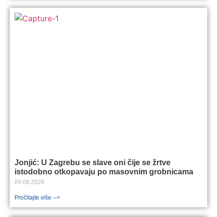
Jonjić: U Zagrebu se slave oni čije se žrtve
istodobno otkopavaju po masovnim grobnicama
09.06.2026
Pročitajte više -->