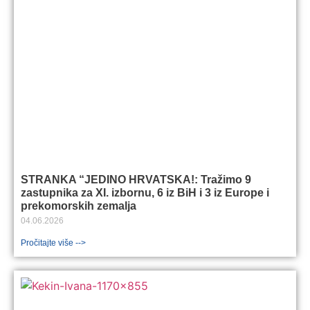
STRANKA “JEDINO HRVATSKA!: Tražimo 9
zastupnika za XI. izbornu, 6 iz BiH i 3 iz Europe i
prekomorskih zemalja
04.06.2026
Pročitajte više -->