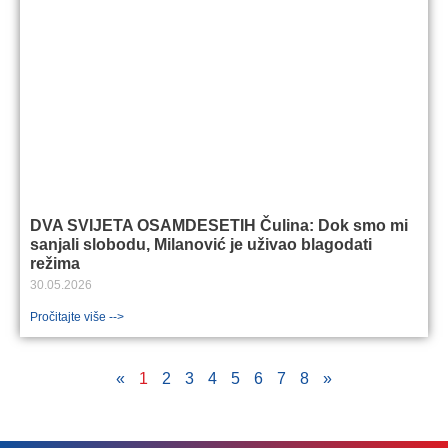
DVA SVIJETA OSAMDESETIH Čulina: Dok smo mi
sanjali slobodu, Milanović je uživao blagodati
režima
30.05.2026
Pročitajte više -->
«
1
2
3
4
5
6
7
8
»