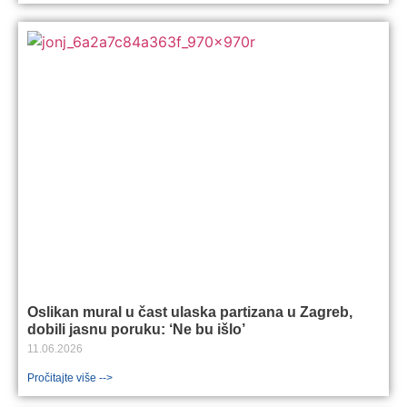
Oslikan mural u čast ulaska partizana u Zagreb,
dobili jasnu poruku: ‘Ne bu išlo’
11.06.2026
Pročitajte više -->