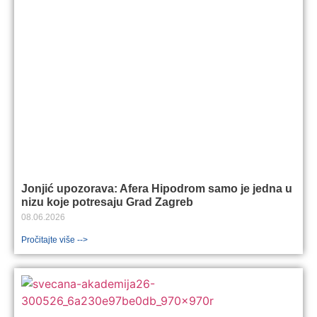
Jonjić upozorava: Afera Hipodrom samo je jedna u
nizu koje potresaju Grad Zagreb
08.06.2026
Pročitajte više -->