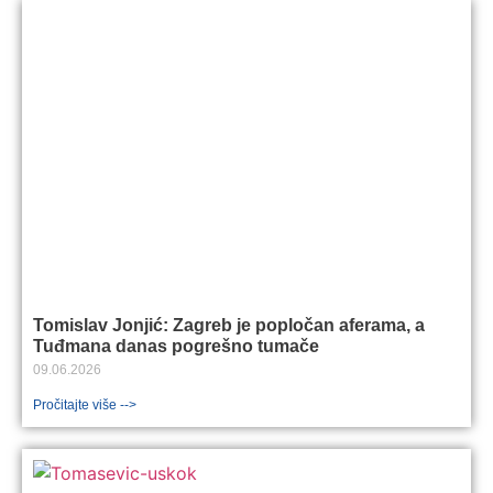
Tomislav Jonjić: Zagreb je popločan aferama, a
Tuđmana danas pogrešno tumače
09.06.2026
Pročitajte više -->