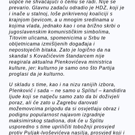
uopće ne shvaćajući o čemu se radi. Nije se
prevario. Glavnu zadaću odradio je HDZ, koji je
i inače u stalnoj, loše prikrivenoj koaliciji s
krajnjom ljevicom, a u mnogim sredinama u
kojima vlada, jednako kao i ona brižno skrbi o
jugoslavenskim komunističkim simbolima,
Titovim ulicama, spomenicima u Srbu te
obljetnicama izmišljenih događaja i
nepostojećih bitaka. Zato je logično da na
skandal s Kovačićevim štandarcem nije
reagirala aktualna Plenkovićeva ministrica
kulture, jer: kulturno je samo ono što Partija
proglasi da je kulturno.
U skladu s time, kao i na nizu ranijih izbora,
Plenković i sada – ne samo u Splitu! – kandidira
ljude koji se natječu samo zato da bi doživjeli
poraz, ali će zato u Zagrebu darovati
možemovcima prigodu da si osvjetlaju obraz i
podignu popularnost najavom izgradnje
maksimirskog stadiona, dok će u Splitu
usporedno s time upriličiti tobožnji prosvjed
protiv Puljak-Ivoševićeva nasilja, prosvjed koji i