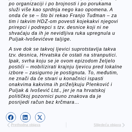
po organizaciji i po brojnosti i po porukama
služi više kao sprdnja nego kao opomena. A
onda će se – što bi rekao Franjo Tuđman – za
tim i takvim HDZ-om povesti kojekakvi njegovi
prirepci i podrepci s tzv. desnice koji ni ne
shvaćaju da ih je nevidljiva ruka upregnula u
Puljak-Ivoševićeve taljige.
A sve dok se takvoj ljevici suprotstavlja takva
tzv. desnica, Hrvatska će ostati na stranputici.
Ipak, svrha koju se je ovom epizodom željelo
postići – mobilizirati krajnju ljevicu pred lokalne
izbore – zasigurno je postignuta. To, međutim,
ne znači da će stvari u konačnici ispasti
onakvima kakvima ih priželjkuju Plenković i
Puljak & Ivošević Ltd., jer je na hrvatskoj
političkoj pozornici puno znakova da je
posrijedi račun bez krčmara…
Prethodna objava
Slijedeća objava