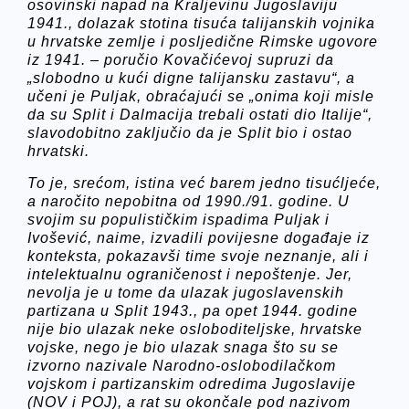
osovinski napad na Kraljevinu Jugoslaviju
1941., dolazak stotina tisuća talijanskih vojnika
u hrvatske zemlje i posljedične Rimske ugovore
iz 1941. – poručio Kovačićevoj supruzi da
„slobodno u kući digne talijansku zastavu“, a
učeni je Puljak, obraćajući se „onima koji misle
da su Split i Dalmacija trebali ostati dio Italije“,
slavodobitno zaključio da je Split bio i ostao
hrvatski.
To je, srećom, istina već barem jedno tisućljeće,
a naročito nepobitna od 1990./91. godine. U
svojim su populističkim ispadima Puljak i
Ivošević, naime, izvadili povijesne događaje iz
konteksta, pokazavši time svoje neznanje, ali i
intelektualnu ograničenost i nepoštenje. Jer,
nevolja je u tome da ulazak jugoslavenskih
partizana u Split 1943., pa opet 1944. godine
nije bio ulazak neke osloboditeljske, hrvatske
vojske, nego je bio ulazak snaga što su se
izvorno nazivale Narodno-oslobodilačkom
vojskom i partizanskim odredima Jugoslavije
(NOV i POJ), a rat su okončale pod nazivom