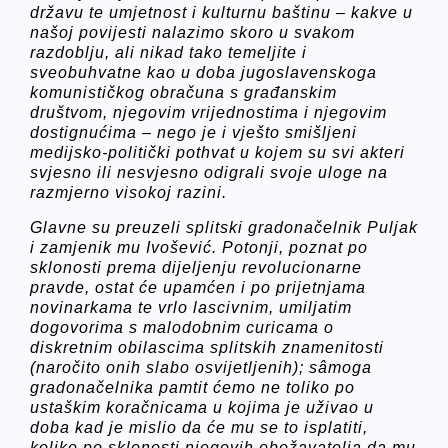
državu te umjetnost i kulturnu baštinu – kakve u
našoj povijesti nalazimo skoro u svakom
razdoblju, ali nikad tako temeljite i
sveobuhvatne kao u doba jugoslavenskoga
komunističkog obračuna s građanskim
društvom, njegovim vrijednostima i njegovim
dostignućima – nego je i vješto smišljeni
medijsko-politički pothvat u kojem su svi akteri
svjesno ili nesvjesno odigrali svoje uloge na
razmjerno visokoj razini.
Glavne su preuzeli splitski gradonačelnik Puljak
i zamjenik mu Ivošević. Potonji, poznat po
sklonosti prema dijeljenju revolucionarne
pravde, ostat će upamćen i po prijetnjama
novinarkama te vrlo lascivnim, umiljatim
dogovorima s malodobnim curicama o
diskretnim obilascima splitskih znamenitosti
(naročito onih slabo osvijetljenih); sâmoga
gradonačelnika pamtit ćemo ne toliko po
ustaškim koračnicama u kojima je uživao u
doba kad je mislio da će mu se to isplatiti,
koliko po sklonosti njegovih obožavatelja da mu