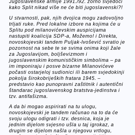
Jugoslavenske armije 1991./92. zorno svjedoči
kako Split nikad više ne će biti jugoslavenski?!
U stvarnosti, pak, njih dvojica mogu zadovoljno
trljati ruke. Pred lokalne izbore na kojima će u
Splitu pod milanovićevskim auspicijama
nastupiti koalicija SDP-a, Možemo! i Direkta,
novoskojevski tandem Puljak-Ivošević svratio je
pozornost na sebe te se svima onima koji žale
za Jugoslavijom, boljševizmom i
jugoslavenskim komunističkim simbolima – pa
im imponiraju i posve bizarne Milanovićeve
počasti ostarjeloj sudionici ili barem svjedokinji
pokolja širokobrijeških fratara 1945. –
predstavio kao punopravni zaštitnik i autentični
štandarac jugoslavenskog bratstva-jedinstva i
tzv. antifašizma.
A da bi mogao aspirirati na tu ulogu,
novoskojevski je tandem računao na to da će
svoju ulogu odigrati i tzv. desnica, koja je
jednim dijelom svjesno ušla u taj igrokaz, a
drugim se dijelom našla u njegovu vrtlogu,