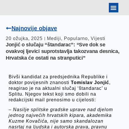
BANKOVNI PODAT
ARHIVA IZBORA
TOMISLAV JONJIĆ
Najnovije objave
20 ožujka, 2025
Mediji
,
Popularno
,
Vijesti
Jonjić o slučaju “štandarac”: “Sve dok se
ovakvoj ljevici suprotstavlja takozvana desnica,
Hrvatska će ostati na stranputici”
Bivši kandidat za predsjednika Republike i
doktor povijesnih znanosti
Tomislav Jonjić
,
reagirao je na aktualni slučaj ‘štandarac’ u
Splitu. Njegov tekst koji smo dobili na
redakcijski mail prenosimo u cijelosti:
–
Nasilje splitske gradske uprave nad djelom
jednog najvećih hrvatskih kipara, akademika
Kuzme Kovačića, nije samo skandalozan
nasrtaj na ljudska i autorska prava, pravnu