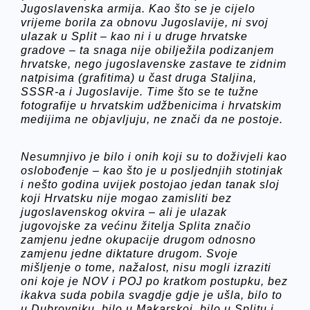
Jugoslavenska armija. Kao što se je cijelo
vrijeme borila za obnovu Jugoslavije, ni svoj
ulazak u Split – kao ni i u druge hrvatske
gradove – ta snaga nije obilježila podizanjem
hrvatske, nego jugoslavenske zastave te zidnim
natpisima (grafitima) u čast druga Staljina,
SSSR-a i Jugoslavije. Time što se te tužne
fotografije u hrvatskim udžbenicima i hrvatskim
medijima ne objavljuju, ne znači da ne postoje.
Nesumnjivo je bilo i onih koji su to doživjeli kao
oslobođenje – kao što je u posljednjih stotinjak
i nešto godina uvijek postojao jedan tanak sloj
koji Hrvatsku nije mogao zamisliti bez
jugoslavenskog okvira – ali je ulazak
jugovojske za većinu žitelja Splita značio
zamjenu jedne okupacije drugom odnosno
zamjenu jedne diktature drugom. Svoje
mišljenje o tome, nažalost, nisu mogli izraziti
oni koje je NOV i POJ po kratkom postupku, bez
ikakva suda pobila svagdje gdje je ušla, bilo to
u Dubrovniku, bilo u Makarskoj, bilo u Splitu i