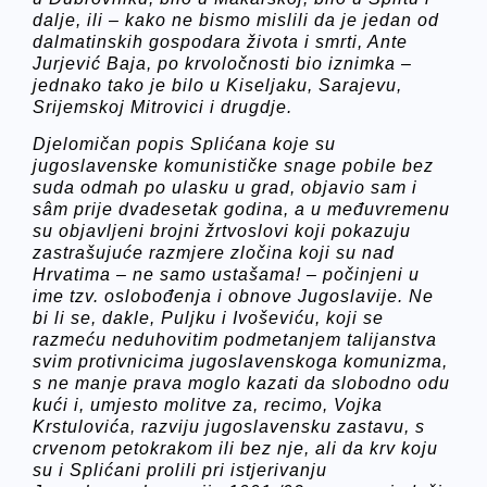
dalje, ili – kako ne bismo mislili da je jedan od
dalmatinskih gospodara života i smrti, Ante
Jurjević Baja, po krvoločnosti bio iznimka –
jednako tako je bilo u Kiseljaku, Sarajevu,
Srijemskoj Mitrovici i drugdje.
Djelomičan popis Splićana koje su
jugoslavenske komunističke snage pobile bez
suda odmah po ulasku u grad, objavio sam i
sâm prije dvadesetak godina, a u međuvremenu
su objavljeni brojni žrtvoslovi koji pokazuju
zastrašujuće razmjere zločina koji su nad
Hrvatima – ne samo ustašama! – počinjeni u
ime tzv. oslobođenja i obnove Jugoslavije. Ne
bi li se, dakle, Puljku i Ivoševiću, koji se
razmeću neduhovitim podmetanjem talijanstva
svim protivnicima jugoslavenskoga komunizma,
s ne manje prava moglo kazati da slobodno odu
kući i, umjesto molitve za, recimo, Vojka
Krstulovića, razviju jugoslavensku zastavu, s
crvenom petokrakom ili bez nje, ali da krv koju
su i Splićani prolili pri istjerivanju