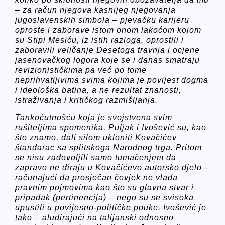
– za račun njegova kasnijeg njegovanja
jugoslavenskih simbola – pjevačku karijeru
oproste i zaborave istom onom lakoćom kojom
su Stipi Mesiću, iz istih razloga, oprostili i
zaboravili veličanje Desetoga travnja i ocjene
jasenovačkog logora koje se i danas smatraju
revizionističkima pa već po tome
neprihvatljivima svima kojima je povijest dogma
i ideološka batina, a ne rezultat znanosti,
istraživanja i kritičkog razmišljanja.
Tankoćutnošću koja je svojstvena svim
rušiteljima spomenika, Puljak i Ivošević su, kao
što znamo, dali silom ukloniti Kovačićev
štandarac sa splitskoga Narodnog trga. Pritom
se nisu zadovoljili samo tumačenjem da
zapravo ne diraju u Kovačićevo autorsko djelo –
računajući da prosječan čovjek ne vlada
pravnim pojmovima kao što su glavna stvar i
pripadak (pertinencija) – nego su se svisoka
upustili u povijesno-političke pouke. Ivošević je
tako – aludirajući na talijanski odnosno