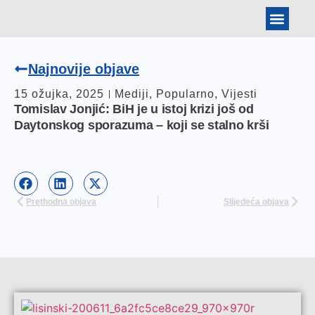
BANKOVNI PODAT
ARHIVA IZBORA
TOMISLAV JONJIĆ
Najnovije objave
15 ožujka, 2025
Mediji
,
Popularno
,
Vijesti
Tomislav Jonjić: BiH je u istoj krizi još od
Daytonskog sporazuma – koji se stalno krši
Prethodna objava
Slijedeća objava