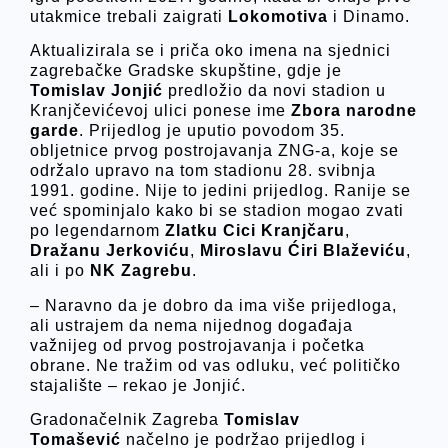
utakmice trebali zaigrati
Lokomotiva
i Dinamo.
Aktualizirala se i priča oko imena na sjednici
zagrebačke Gradske skupštine, gdje je
Tomislav
Jonjić
predložio da novi stadion u
Kranjčevićevoj ulici ponese ime
Zbora narodne
garde
. Prijedlog je uputio povodom 35.
obljetnice prvog postrojavanja ZNG-a, koje se
održalo upravo na tom stadionu 28. svibnja
1991. godine. Nije to jedini prijedlog. Ranije se
već spominjalo kako bi se stadion mogao zvati
po legendarnom
Zlatku
Cici
Kranjčaru
,
Dražanu
Jerkoviću
,
Miroslavu
Ćiri
Blaževiću
,
ali i po
NK
Zagrebu
.
– Naravno da je dobro da ima više prijedloga,
ali ustrajem da nema nijednog događaja
važnijeg od prvog postrojavanja i početka
obrane. Ne tražim od vas odluku, već političko
stajalište – rekao je Jonjić.
Gradonačelnik Zagreba
Tomislav
Tomašević
načelno je podržao prijedlog i