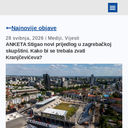
BANKOVNI PODAT
ARHIVA IZBORA
TOMISLAV JONJIĆ
Najnovije objave
28 svibnja, 2026
Mediji
,
Vijesti
ANKETA Stigao novi prijedlog u zagrebačkoj
skupštini. Kako bi se trebala zvati
Kranjčevićeva?