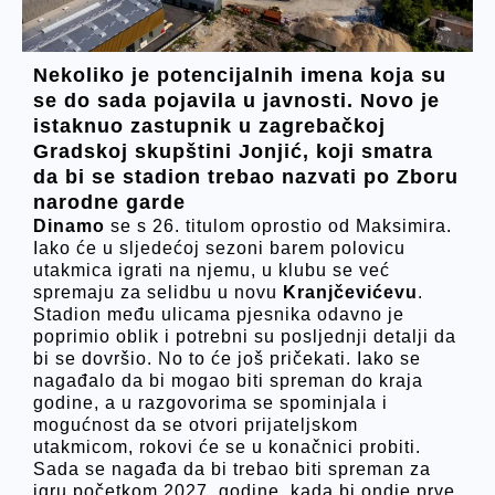
Nekoliko je potencijalnih imena koja su
se do sada pojavila u javnosti. Novo je
istaknuo zastupnik u zagrebačkoj
Gradskoj skupštini Jonjić, koji smatra
da bi se stadion trebao nazvati po Zboru
narodne garde
Dinamo
se s 26. titulom oprostio od Maksimira.
Iako će u sljedećoj sezoni barem polovicu
utakmica igrati na njemu, u klubu se već
spremaju za selidbu u novu
Kranjčevićevu
.
Stadion među ulicama pjesnika odavno je
poprimio oblik i potrebni su posljednji detalji da
bi se dovršio. No to će još pričekati. Iako se
nagađalo da bi mogao biti spreman do kraja
godine, a u razgovorima se spominjala i
mogućnost da se otvori prijateljskom
utakmicom, rokovi će se u konačnici probiti.
Sada se nagađa da bi trebao biti spreman za
igru početkom 2027. godine, kada bi ondje prve