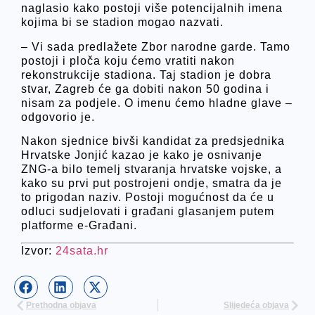
naglasio kako postoji više potencijalnih imena
kojima bi se stadion mogao nazvati.
– Vi sada predlažete Zbor narodne garde. Tamo
postoji i ploča koju ćemo vratiti nakon
rekonstrukcije stadiona. Taj stadion je dobra
stvar, Zagreb će ga dobiti nakon 50 godina i
nisam za podjele. O imenu ćemo hladne glave –
odgovorio je.
Nakon sjednice bivši kandidat za predsjednika
Hrvatske Jonjić kazao je kako je osnivanje
ZNG-a bilo temelj stvaranja hrvatske vojske, a
kako su prvi put postrojeni ondje, smatra da je
to prigodan naziv. Postoji mogućnost da će u
odluci sudjelovati i građani glasanjem putem
platforme e-Građani.
Izvor:
24sata.hr
Prethodna objava
Slijedeća objava