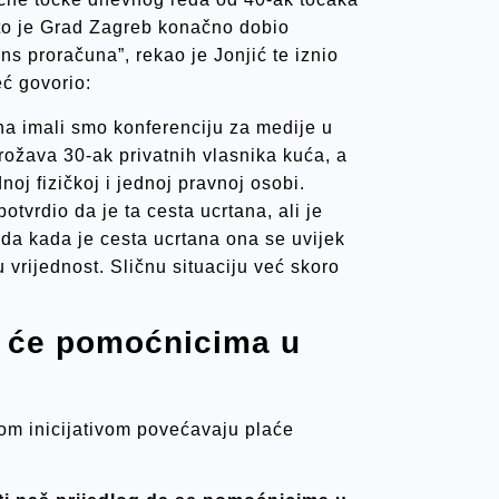
to je Grad Zagreb konačno dobio
ans proračuna”, rekao je Jonjić te iznio
ć govorio:
a imali smo konferenciju za medije u
rožava 30-ak privatnih vlasnika kuća, a
noj fizičkoj i jednoj pravnoj osobi.
tvrdio da je ta cesta ucrtana, ali je
 da kada je cesta ucrtana ona se uvijek
u vrijednost. Sličnu situaciju već skoro
a će pomoćnicima u
vom inicijativom povećavaju plaće