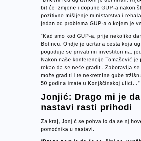
bit će izmjene i dopune GUP-a nakon š
pozitivno mišljenje ministarstva i rebal
jedan od problema GUP-a o kojem je ve
“Kad smo kod GUP-a, prije nekoliko dan
Botincu. Ondje je ucrtana cesta koja ug
pogoduje se privatnim investitorima, jed
Nakon naše konferencije Tomašević je po
rekao da se neće graditi. Zaboravlja se
može graditi i te nekretnine gube tržišn
50 godina imate u Konjščinskoj ulici…”
Jonjić: Drago mi je d
nastavi rasti prihodi
Za kraj, Jonjić se pohvalio da se njiho
pomoćnika u nastavi.