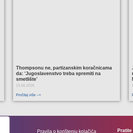
Thompsonu ne, partizanskim koračnicama
da: ‘Jugoslavenstvo treba spremiti na
smetlište’
15.06.2026
Pročitaj više -->
Pratit
Pravila o korištenju kolačića