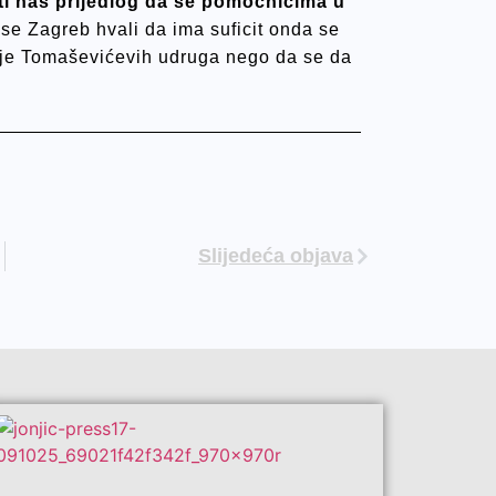
iti naš prijedlog da se pomoćnicima u
se Zagreb hvali da ima suficit onda se
iranje Tomaševićevih udruga nego da se da
Slijedeća objava