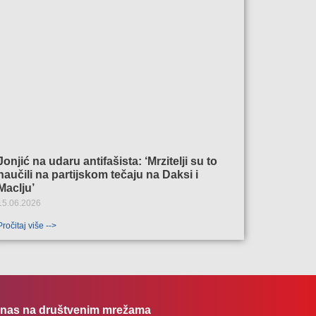
Jonjić na udaru antifašista: ‘Mrzitelji su to
naučili na partijskom tečaju na Daksi i
Maclju’
15.06.2026
Pročitaj više -->
e nas na društvenim mrežama