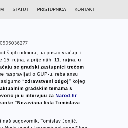
AM
STATUT
PRISTUPNICA
KONTAKT
godišnjih odmora, na posao vraćaju i
 15. rujna, a prije njih,
11. rujna, u
ćaju se gradski zastupnici trećom
 se raspravljati o GUP-u, rebalansu
 zasigurno
“zdravstveni odgoj”
kojeg
 aktualnim gradskim temama s
orio je u intervjuu za
Narod.hr
tranke “Nezavisna lista Tomislava
i naš sugovornik, Tomislav Jonjić,