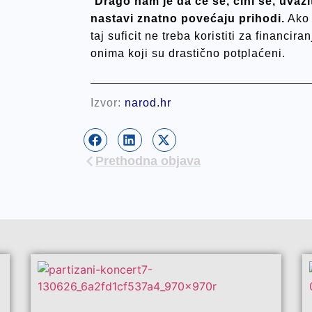
“
Drago nam je da će se, čini se, uvaž
nastavi znatno povećaju prihodi.
Ako 
taj suficit ne treba koristiti za financ
onima koji su drastično potplaćeni.
Izvor:
narod.hr
Prethodna objava