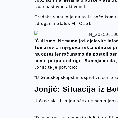
upoznat s namjerama gradske vlasti da 
izvannastavnu aktivnost.
Gradska vlast to je najavila početkom ru
udrugama Status M i CESI.
“
Čuli smo. Nemamo još cjelovite infor
Tomašević i njegova sekta odnose pr
na oprez jer računamo da postoji osn
nešto potpuno drugo. Sumnjamo da je 
Jonjić te je potvrdio:
“U Gradskoj skupštini usprotivit ćemo s
Jonjić: Situacija iz B
U četvrtak 11. rujna očekuje nas rujan
“Dnevni red uglavnom je definiran. Klj