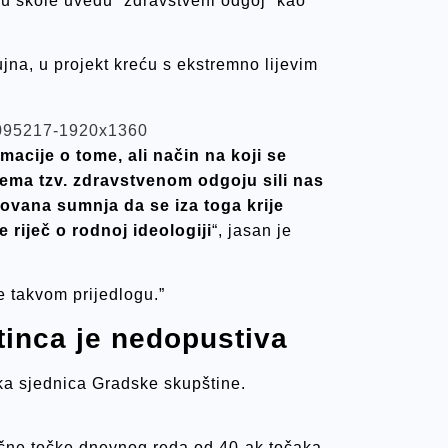
u škole uvedu “zdravstveni odgoj” kao
jna, u projekt kreću s ekstremno lijevim
macije o tome, ali način na koji se
ema tzv. zdravstvenom odgoju sili nas
ovana sumnja da se iza toga krije
riječ o rodnoj ideologiji
“, jasan je
e takvom prijedlogu.”
otinca je nedopustiva
ska sjednica Gradske skupštine.
učne točke dnevnog reda od 40-ak točaka