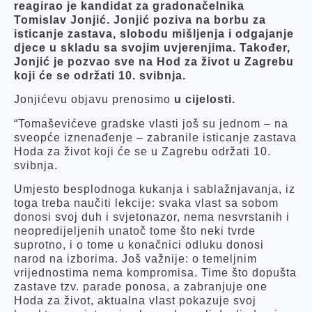
reagirao je kandidat za gradonačelnika
Tomislav Jonjić. Jonjić poziva na borbu za
isticanje zastava, slobodu mišljenja i odgajanje
djece u skladu sa svojim uvjerenjima. Također,
Jonjić je pozvao sve na Hod za život u Zagrebu
koji će se održati 10. svibnja.
Jonjićevu objavu prenosimo
u cijelosti.
“Tomaševićeve gradske vlasti još su jednom – na
sveopće iznenađenje – zabranile isticanje zastava
Hoda za život koji će se u Zagrebu održati 10.
svibnja.
Umjesto besplodnoga kukanja i sablažnjavanja, iz
toga treba naučiti lekcije: svaka vlast sa sobom
donosi svoj duh i svjetonazor, nema nesvrstanih i
neopredijeljenih unatoč tome što neki tvrde
suprotno, i o tome u konačnici odluku donosi
narod na izborima. Još važnije: o temeljnim
vrijednostima nema kompromisa. Time što dopušta
zastave tzv. parade ponosa, a zabranjuje one
Hoda za život, aktualna vlast pokazuje svoj