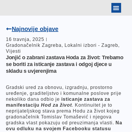
BANKOVNI PODAT
ARHIVA IZBORA
TOMISLAV JONJIĆ
Najnovije objave
16 travnja, 2025
Gradonačelnik Zagreba
,
Lokalni izbori - Zagreb
,
Vijesti
Jonjić o zabrani zastava Hoda za život: Trebamo
se boriti za isticanje zastava i odgoj djece u
skladu s uvjerenjima
Gradski ured za obnovu, izgradnju, prostorno
uređenje, graditeljstvo i komunalne poslove prije
nekoliko dana odbio je
isticanje zastava za
manifestaciju
Hod za život
.
Kontinuitet je to
neprijateljskog stava prema Hodu za život kojeg
gradonačelnik Tomislav Tomašević i njegova
gradska vlast pokazuju od preuzimanja vlasti.
Na
ovu odluku na svojem Facebooku statusu