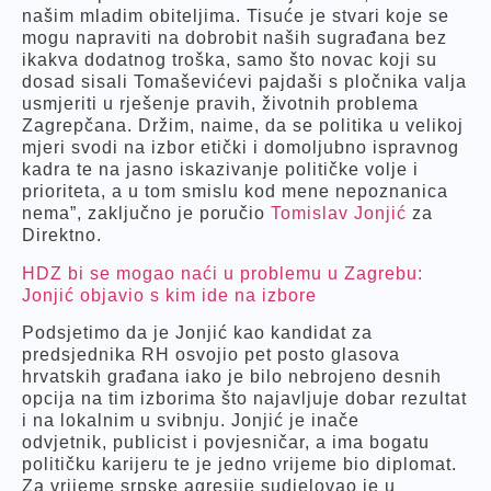
našim mladim obiteljima. Tisuće je stvari koje se
mogu napraviti na dobrobit naših sugrađana bez
ikakva dodatnog troška, samo što novac koji su
dosad sisali Tomaševićevi pajdaši s pločnika valja
usmjeriti u rješenje pravih, životnih problema
Zagrepčana. Držim, naime, da se politika u velikoj
mjeri svodi na izbor etički i domoljubno ispravnog
kadra te na jasno iskazivanje političke volje i
prioriteta, a u tom smislu kod mene nepoznanica
nema”, zaključno je poručio
Tomislav Jonjić
za
Direktno.
HDZ bi se mogao naći u problemu u Zagrebu:
Jonjić objavio s kim ide na izbore
Podsjetimo da je Jonjić kao kandidat za
predsjednika RH osvojio pet posto glasova
hrvatskih građana iako je bilo nebrojeno desnih
opcija na tim izborima što najavljuje dobar rezultat
i na lokalnim u svibnju. Jonjić je inače
odvjetnik, publicist i povjesničar, a ima bogatu
političku karijeru te je jedno vrijeme bio diplomat.
Za vrijeme srpske agresije sudjelovao je u