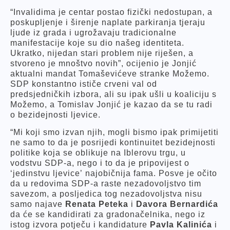
“Invalidima je centar postao fizički nedostupan, a
poskupljenje i širenje naplate parkiranja tjeraju
ljude iz grada i ugrožavaju tradicionalne
manifestacije koje su dio našeg identiteta.
Ukratko, nijedan stari problem nije riješen, a
stvoreno je mnoštvo novih”, ocijenio je Jonjić
aktualni mandat Tomaševićeve stranke Možemo.
SDP konstantno ističe crveni val od
predsjedničkih izbora, ali su ipak ušli u koaliciju s
Možemo, a Tomislav Jonjić je kazao da se tu radi
o bezidejnosti ljevice.
“Mi koji smo izvan njih, mogli bismo ipak primijetiti
ne samo to da je posrijedi kontinuitet bezidejnosti
politike koja se oblikuje na Iblerovu trgu, u
vodstvu SDP-a, nego i to da je pripovijest o
‘jedinstvu ljevice’ najobičnija fama. Posve je očito
da u redovima SDP-a raste nezadovoljstvo tim
savezom, a posljedica tog nezadovoljstva nisu
samo najave
Renata Peteka
i
Davora Bernardića
da će se kandidirati za gradonačelnika, nego iz
istog izvora potječu i kandidature
Pavla Kalinića
i