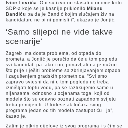
Ivice Lovrića
. Oni su izvorno stasali u onome krilu
SDP-a koje se je kasnije priklonilo
Milanu
Bandiću
pa da je Bandić kojim slučajem živ na
kandidaturu ne bi ni pomislili”, ukazao je Jonjić.
‘Samo slijepci ne vide takve
scenarije’
Zagreb ima dosta problema, od otpada do
prometa, a Jonjić je poručio da će u tom pogledu
svi kandidati pa tako i on, ponavljati da je nužno
što prije riješiti probleme sa zbrinjavanjem otpada
i zagušenjem gradskih prometnica. “Svi smo
zapravo svjesni da ni u tom pogledu ne treba
izmišljati toplu vodu, pa se razlikujemo samo u
nijansama, odnosno u ocjenama toga, koji od
modela što su odavno poznati zapadnom svijetu
treba primijeniti. U tridesetak točaka svog
programa jedan od tih modela zastupat ću i ja”,
kazao je.
Zatim je otkrio dijelove iz svog programa i s čim se