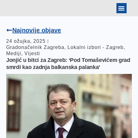
BANKOVNI PODAT
ARHIVA IZBORA
TOMISLAV JONJIĆ
Najnovije objave
24 ožujka, 2025
Gradonačelnik Zagreba
,
Lokalni izbori - Zagreb
,
Mediji
,
Vijesti
Jonjić u bitci za Zagreb: ‘Pod Tomaševićem grad
smrdi kao zadnja balkanska palanka’