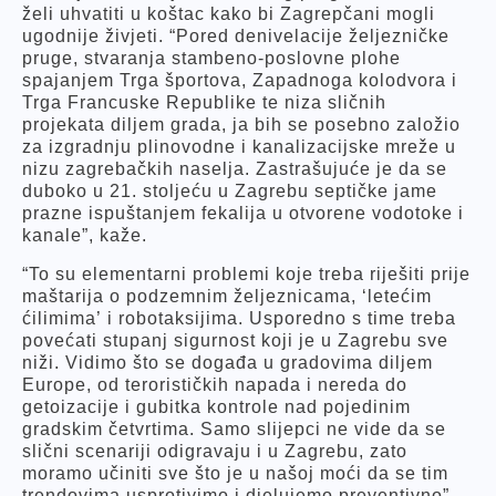
želi uhvatiti u koštac kako bi Zagrepčani mogli
ugodnije živjeti. “Pored denivelacije željezničke
pruge, stvaranja stambeno-poslovne plohe
spajanjem Trga športova, Zapadnoga kolodvora i
Trga Francuske Republike te niza sličnih
projekata diljem grada, ja bih se posebno založio
za izgradnju plinovodne i kanalizacijske mreže u
nizu zagrebačkih naselja. Zastrašujuće je da se
duboko u 21. stoljeću u Zagrebu septičke jame
prazne ispuštanjem fekalija u otvorene vodotoke i
kanale”, kaže.
“To su elementarni problemi koje treba riješiti prije
maštarija o podzemnim željeznicama, ‘letećim
ćilimima’ i robotaksijima. Usporedno s time treba
povećati stupanj sigurnost koji je u Zagrebu sve
niži. Vidimo što se događa u gradovima diljem
Europe, od terorističkih napada i nereda do
getoizacije i gubitka kontrole nad pojedinim
gradskim četvrtima. Samo slijepci ne vide da se
slični scenariji odigravaju i u Zagrebu, zato
moramo učiniti sve što je u našoj moći da se tim
trendovima usprotivimo i djelujemo preventivno”,