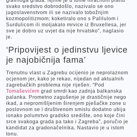
glavnoga grada. Njime je u tome mračnom planu
svako sredstvo dobrodošlo, nazivalo se ono
jugoslavenstvom ili se nazivalo tobožnjim
kozmopolitizmom; koketiralo ono s Palilulom i
Surdulicom ili moljakalo mrvice iz Bruxellesa, jer
sve je dobro uz uvjet da nije hrvatsko”, naglasio
je.
‘Pripovijest o jedinstvu ljevice
je najobičnija fama’
Trenutnu vlast u Zagrebu ocijenio je neprolaznom
ocjenom jer, kako je rekao, nijedan od aktualnih
zagrebačkih problema nije riješen. “Pod
Tomaševićem
grad smrdi kao zadnja balkanska
palanka. Prometno zagušenje je drastičnije nego
ikad, a nepromišljenim širenjem pješačke zone u
poslovnom se i društvenom smislu dodatno ubija
ionako polumrtvo gradsko središte, ono koje čini
srce svakoga grada pa tako i Zagreba”, poručio je
kandidat za gradonačelnika. Nastavio je u istom
tonu.