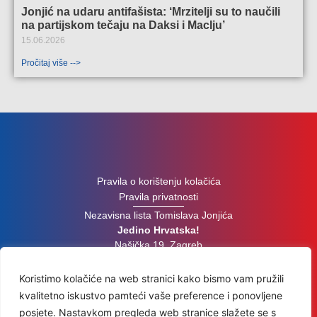
Jonjić na udaru antifašista: ‘Mrzitelji su to naučili
na partijskom tečaju na Daksi i Maclju’
15.06.2026
Pročitaj više -->
Pravila o korištenju kolačića
Pravila privatnosti
Nezavisna lista Tomislava Jonjića
Jedino Hrvatska!
Našička 19, Zagreb
Koristimo kolačiće na web stranici kako bismo vam pružili
Pratite nas na društvenim mrežama
kvalitetno iskustvo pamteći vaše preference i ponovljene
posjete. Nastavkom pregleda web stranice slažete se s