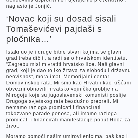
naglasio je Jonjić.
‘Novac koji su dosad sisali
Tomaševićevi pajdaši s
pločnika…’
Istaknuo je i druge bitne stvari kojima se glavni
grad treba dičiti, a radi se o hrvatskom identitetu.
“Zagrebu mislim vratiti hrvatsko lice. Naš glavni
grad, koji je dao toliko žrtava za slobodu i državnu
neovisnost, mora imati Memorijalni centar
Domovinskog rata. Mi smo kao Hrvati i kao kršćani
obvezni obnoviti hrvatsko vojničko groblje na
Mirogoju koje su jugoslavenski komunisti poslije
Drugoga svjetskog rata bezdušno preorali. Mi
nemamo razloga promicati i financirati
takozvane parade ponosa, ali imamo razloga
promicati i financirati manifestacije poput Hoda za
život.
Moramo pomoći našim umirovljenicima, baš kao i