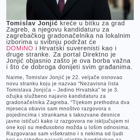
Tomislav Jonjić
kreće u bitku za grad
Zagreb, a njegovu kandidaturu za
zagrebačkog gradonačelnika na lokalnim
izborima u svibnju podržat će
DOMiNO
i Hrvatski suverenisti kao i
druge stranke. Za portal Direktno je
Jonjić objasnio zašto je ova borba važna
i što će dobroga donijeti svim građanima.
Naime, Tomislav Jonjić je 22. veljače osnovao
novu stranku koju je nazvao “Nezavisna lista
Tomislava Jonjića – Jedino Hrvatska” te je 3.
ožujka službeno najavio kandidaturu za
gradonačelnika Zagreba. “Tijekom prethodna dva
mjeseca obavio sam mnoštvo razgovora s
pojedincima i strankama s takozvane desnice
javno ističući kako iz razgovora ne isključujem ni
one koji su međusobno možda u lošim odnosima.
Razgovarao sam višekratno i s nekima od ljudi
koji su također najavili vlastite kandidature za