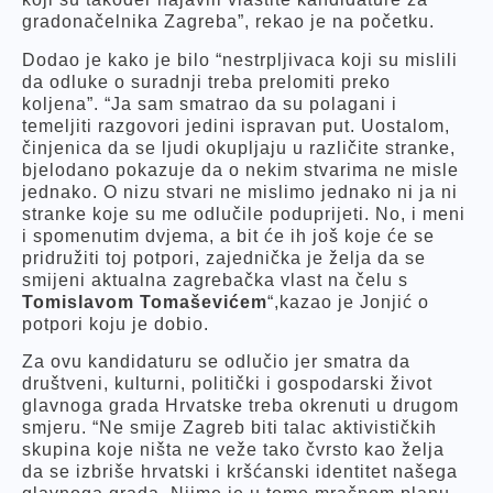
gradonačelnika Zagreba”, rekao je na početku.
Dodao je kako je bilo “nestrpljivaca koji su mislili
da odluke o suradnji treba prelomiti preko
koljena”. “Ja sam smatrao da su polagani i
temeljiti razgovori jedini ispravan put. Uostalom,
činjenica da se ljudi okupljaju u različite stranke,
bjelodano pokazuje da o nekim stvarima ne misle
jednako. O nizu stvari ne mislimo jednako ni ja ni
stranke koje su me odlučile poduprijeti. No, i meni
i spomenutim dvjema, a bit će ih još koje će se
pridružiti toj potpori, zajednička je želja da se
smijeni aktualna zagrebačka vlast na čelu s
Tomislavom Tomaševićem
“,kazao je Jonjić o
potpori koju je dobio.
Za ovu kandidaturu se odlučio jer smatra da
društveni, kulturni, politički i gospodarski život
glavnoga grada Hrvatske treba okrenuti u drugom
smjeru. “Ne smije Zagreb biti talac aktivističkih
skupina koje ništa ne veže tako čvrsto kao želja
da se izbriše hrvatski i kršćanski identitet našega