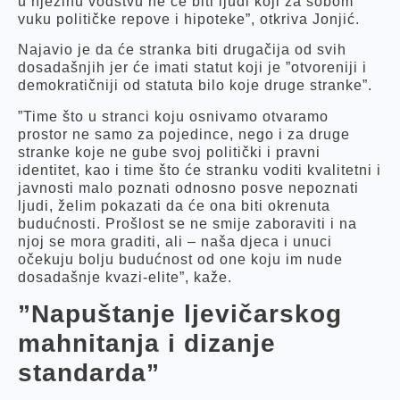
u njezinu vodstvu ne će biti ljudi koji za sobom
vuku političke repove i hipoteke”, otkriva Jonjić.
Najavio je da će stranka biti drugačija od svih
dosadašnjih jer će imati statut koji je ”otvoreniji i
demokratičniji od statuta bilo koje druge stranke”.
”Time što u stranci koju osnivamo otvaramo
prostor ne samo za pojedince, nego i za druge
stranke koje ne gube svoj politički i pravni
identitet, kao i time što će stranku voditi kvalitetni i
javnosti malo poznati odnosno posve nepoznati
ljudi, želim pokazati da će ona biti okrenuta
budućnosti. Prošlost se ne smije zaboraviti i na
njoj se mora graditi, ali – naša djeca i unuci
očekuju bolju budućnost od one koju im nude
dosadašnje kvazi-elite”, kaže.
”Napuštanje ljevičarskog
mahnitanja i dizanje
standarda”