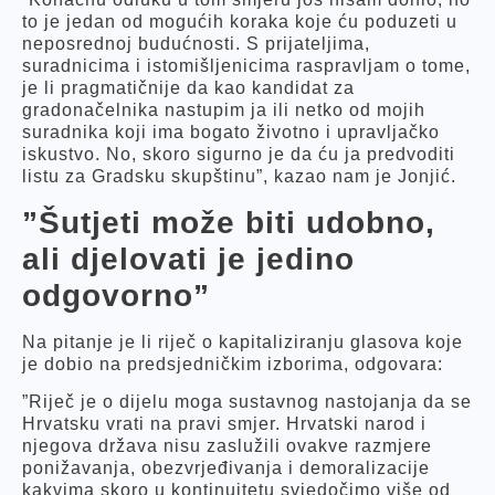
to je jedan od mogućih koraka koje ću poduzeti u
neposrednoj budućnosti. S prijateljima,
suradnicima i istomišljenicima raspravljam o tome,
je li pragmatičnije da kao kandidat za
gradonačelnika nastupim ja ili netko od mojih
suradnika koji ima bogato životno i upravljačko
iskustvo. No, skoro sigurno je da ću ja predvoditi
listu za Gradsku skupštinu”, kazao nam je Jonjić.
”Šutjeti može biti udobno,
ali djelovati je jedino
odgovorno”
Na pitanje je li riječ o kapitaliziranju glasova koje
je dobio na predsjedničkim izborima, odgovara:
”Riječ je o dijelu moga sustavnog nastojanja da se
Hrvatsku vrati na pravi smjer. Hrvatski narod i
njegova država nisu zaslužili ovakve razmjere
ponižavanja, obezvrjeđivanja i demoralizacije
kakvima skoro u kontinuitetu svjedočimo više od