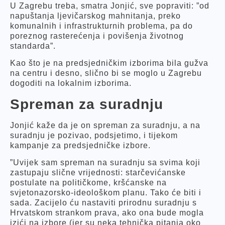
U Zagrebu treba, smatra Jonjić, sve popraviti: ”od
napuštanja ljevičarskog mahnitanja, preko
komunalnih i infrastrukturnih problema, pa do
poreznog rasterećenja i povišenja životnog
standarda”.
Kao što je na predsjedničkim izborima bila gužva
na centru i desno, slično bi se moglo u Zagrebu
dogoditi na lokalnim izborima.
Spreman za suradnju
Jonjić kaže da je on spreman za suradnju, a na
suradnju je pozivao, podsjetimo, i tijekom
kampanje za predsjedničke izbore.
”Uvijek sam spreman na suradnju sa svima koji
zastupaju slične vrijednosti: starčevićanske
postulate na političkome, kršćanske na
svjetonazorsko-ideološkom planu. Tako će biti i
sada. Zacijelo ću nastaviti prirodnu suradnju s
Hrvatskom strankom prava, ako ona bude mogla
izići na izbore (jer su neka tehnička pitanja oko