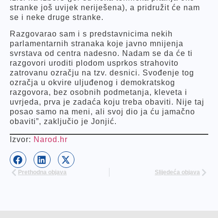
stranke još uvijek neriješena), a pridružit će nam
se i neke druge stranke.
Razgovarao sam i s predstavnicima nekih
parlamentarnih stranaka koje javno mnijenja
svrstava od centra nadesno. Nadam se da će ti
razgovori uroditi plodom usprkos strahovito
zatrovanu ozračju na tzv. desnici. Svođenje tog
ozračja u okvire uljuđenog i demokratskog
razgovora, bez osobnih podmetanja, kleveta i
uvrjeda, prva je zadaća koju treba obaviti. Nije taj
posao samo na meni, ali svoj dio ja ću jamačno
obaviti”, zaključio je Jonjić.
Izvor:
Narod.hr
Prethodna objava
Slijedeća objava