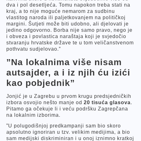
dva i pol desetljeća. Tomu napokon treba stati na
kraj, a to nije moguće nemarom za sudbinu
vlastitog naroda ili paljetkovanjem na političkoj
margini. Šutjeti može biti udobno, ali djelovati je
jedino odgovorno. Borba nije samo pravo, nego je
i obveza i povlastica naraštaja koji je svjedočio
stvaranju hrvatske države te u tom veličanstvenom
pothvatu sudjelovao.”
”Na lokalnima više nisam
autsajder, a i iz njih ću izići
kao pobjednik”
Jonjić je u Zagrebu u prvom krugu predsjedničkih
izbora osvojio nešto manje od
20 tisuća glasova
.
Pitamo ga očekuje li i veću podršku Zagrepčana
na lokalnim izborima.
”U polugodišnjoj predkampanji sam bio skoro
apsolutno ignoriran u tzv. velikim medijima, a bio
sam medijski diskriminiran i u onoj iznimno kratkoj