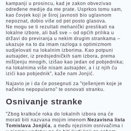
kampanji u prosincu, kad je zakon obvezivao
određene medije da me prate. Usprkos tomu sam,
kao čovjek koji je široj javnosti bio uglavnom
nepoznat, dobio više od pet posto glasova.
Ne mogu se ti rezultati mehanički preslikati na
lokalne izbore, ali baš sve – od općih prilika u
državi do previranja u nekim drugim strankama –
ukazuje na to da imam razloga s optimizmom
sudjelovati na lokalnim izborima. Kao potpuni
autsajder, iz predsjedničkih sam izbora, prema
mišljenju mnogih, izišao kao jedan od pobjednika;
na lokalnima više nisam autsajder, a i iz njih ću
izići kao pobjednik”, kaže nam Jonjić.
Najavio je i da će posegnuti za ”rješenjem koje je
načelno nepopularno” te osnovati stranku.
Osnivanje stranke
”Zbog kratkoće roka do lokalnih izbora ona će
morati biti nazvana mojim imenom
Nezavisna lista
Tomislava Jonjića
, a među njezinim osnivačima i