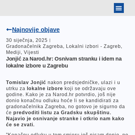
BANKOVNI PODAT
ARHIVA IZBORA
TOMISLAV JONJIĆ
Najnovije objave
30 siječnja, 2025
Gradonačelnik Zagreba
,
Lokalni izbori - Zagreb
,
Mediji
,
Vijesti
Jonjić za Narod.hr: Osnivam stranku i idem na
lokalne izbore u Zagrebu
Tomislav Jonjić
nakon predsjedničke, ulazi i u
utrku za
lokalne izbore
koji se održavaju ove
godine. Kako je za Narod.hr potvrdio, još nije
donio konačnu odluku hoće li se kandidirati za
gradonačelnika Zagreba, no gotovo je sigurno da
će
predvoditi listu za Gradsku skupštinu.
Najavio je osnivanje stranke i otkrio nam kako
će se zvati.
”Konačnu odluku u tom smjeru još nisam donio, no